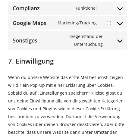
Complianz
service
Funktional
Consent
popup-
to
Google Maps
Marketing/Tracking
maker
Consent
service
to
complianz
Gegenstand der
Sonstiges
service
Consent
Untersuchung
google-
to
maps
7. Einwilligung
service
sonstiges
Wenn du unsere Website das erste Mal besuchst, zeigen
wir dir ein Pop-Up mit einer Erklärung über Cookies.
Sobald du auf „Einstellungen speichern“ klickst, gibst du
uns deine Einwilligung alle von dir gewählten Kategorien
von Cookies und Plugins wie in dieser Cookie-Erklärung
beschrieben zu verwenden. Du kannst die Verwendung
von Cookies über deinen Browser deaktivieren, aber bitte
beachte, dass unsere Website dann unter Umständen