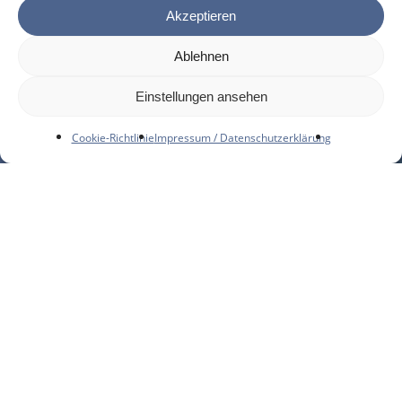
Akzeptieren
Ablehnen
© 2026 DOMINIK-BRUNNER-REALSCHULE
Einstellungen ansehen
|
Impressum
|
Datenschutzhinweise
|
Cookie-Richtlinie
Cookie-Richtlinie
Impressum / Datenschutzerklärung