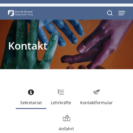
Skip
Menu
to
Close
main
search
Menu
content
Kontakt
Sekretariat
Lehrkräfte
Kontaktformular
Anfahrt