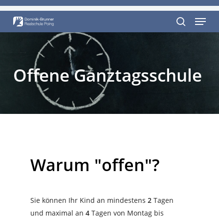
Skip
Menu
to
Close
main
search
Menu
content
Offene
Ganztagsschule
Warum
"offen"?
Sie können Ihr Kind an mindestens
2
Tagen
und maximal an
4
Tagen von Montag bis