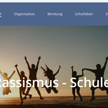
t
Organisation
Beratung
Schulleben
S
Rassismus
-
Schul