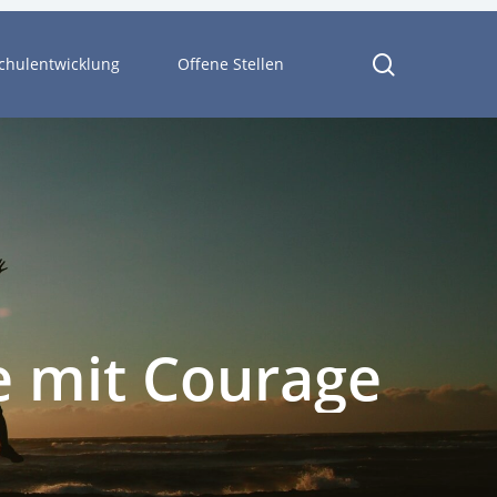
search
chulentwicklung
Offene Stellen
e
mit
Courage