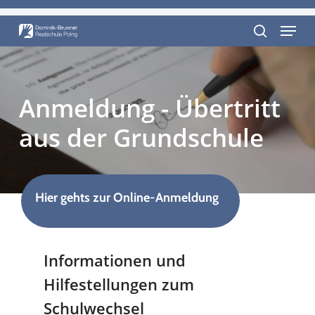
Skip
Menu
to
Close
main
search
Menu
content
Anmeldung
-
Übertritt
aus
der
Grundschule
Hier gehts zur Online-Anmeldung
Informationen und
Hilfestellungen zum
Schulwechsel