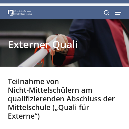
Skip
Menu
to
Close
main
search
Menu
content
Externer
Quali
Teilnahme
von
Nicht-Mittelschülern
am
qualifizierenden
Abschluss
der
Mittelschule
(„Quali
für
Externe“)