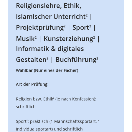
Religionslehre, Ethik,
islamischer Unterricht
|
2
Projektprüfung
| Sport
|
2
2
Musik
| Kunsterziehung
|
2
2
Informatik & digitales
Gestalten
| Buchführung
2
2
Wählbar (Nur eines der Fächer)
Art der Prüfung:
Religion bzw. Ethik
(je nach Konfession):
2
schriftlich
Sport
: praktisch (1 Mannschaftssportart, 1
2
Individualsportart) und schriftlich