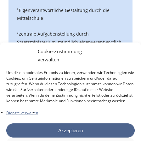
Eigenverantwortliche Gestaltung durch die
2
Mittelschule
zentrale Aufgabenstellung durch
3
Staatsministerium, mündlich eigenverantwortlich
Gestaltung durch die Mittelschule
Cookie-Zustimmung
verwalten
*
weil damit später – nach einer erfolgreichen
Um dir ein optimales Erlebnis zu bieten, verwenden wir Technologien wie
Berufsausbildung – die Möglichkeit besteht, den
Cookies, um Geräteinformationen zu speichern und/oder darauf
mittleren Schulabschluss beantragen zu können.
zuzugreifen. Wenn du diesen Technologien zustimmst, können wir Daten
Er wird auch „Quabi“ (Qualifizierter beruflicher
wie das Surfverhalten oder eindeutige IDs auf dieser Website
verarbeiten. Wenn du deine Zustimmung nicht erteilst oder zurückziehst,
Bildungsabschluss) genannt und wird von der
können bestimmte Merkmale und Funktionen beeinträchtigt werden.
jeweiligen Mittelschule ausgestellt.
Dienste verwalten
Akzeptieren