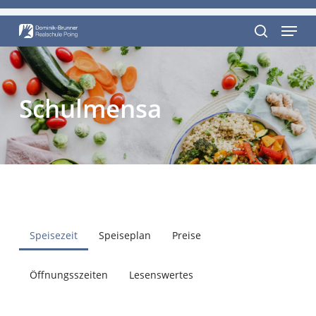
Skip
Menu
to
Close
main
search
Menu
content
Schulmensa
Speisezeit
Speiseplan
Preise
Öffnungsszeiten
Lesenswertes