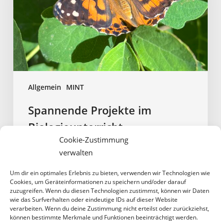
Allgemein
MINT
Spannende Projekte im
Biologieunterricht
Cookie-Zustimmung
Die Schülerinnen und Schüler der 6. Jahrgangsstufe haben
verwalten
in ihrem Biologieunterricht spannende Projekte
durchgeführt, um mehr über die Natur zu lernen. Die Klasse
Um dir ein optimales Erlebnis zu bieten, verwenden wir Technologien wie
Cookies, um Geräteinformationen zu speichern und/oder darauf
6B hat sich dabei auf die Aufzucht…
zuzugreifen. Wenn du diesen Technologien zustimmst, können wir Daten
wie das Surfverhalten oder eindeutige IDs auf dieser Website
verarbeiten. Wenn du deine Zustimmung nicht erteilst oder zurückziehst,
26. Juni 2024
können bestimmte Merkmale und Funktionen beeinträchtigt werden.