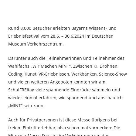
Rund 8.000 Besucher erlebten Bayerns Wissens- und
Erlebnisfestival vom 28.6. – 30.6.2024 im Deutschen
Museum Verkehrszentrum
.
Darunter auch die Teilnehmerinnen und
T
eilnehmer des
Wahlfachs „Wir Machen MINT“
. Zwischen KI, Drohnen,
Coding, Kunst, VR-Erlebnissen, Werkbänken
, Science-Show
und vielen weiteren Angeboten konnten wir am
SchulFREItag viele spannende
Eindrücke
sammeln und
wieder einmal erfahren, wie spannend
und anschaulich
„MINT“
sein kann
.
Auch für Privatpersonen ist diese Messe übrigens
bei
freiem Eintritt erlebbar, also schon mal vormerken: Die
Mitmach-Messe Forscha
im Verkehrszentrum des