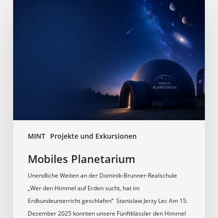
Planetarium
MINT
Projekte und Exkursionen
Mobiles Planetarium
Unendliche Weiten an der Dominik-Brunner-Realschule
„Wer den Himmel auf Erden sucht, hat im
Erdkundeunterricht geschlafen“ Stanislaw Jerzy Lec Am 15.
Dezember 2025 konnten unsere Fünftklässler den Himmel