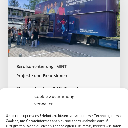
Trucks
Berufsorientierung
MINT
Projekte und Exkursionen
Besuch des ME Trucks
Cookie-Zustimmung
Besuch des ME Trucks der Metall- und Elektroindustrie In
verwalten
diesem Schuljahr konnten unsere achten Klassen den ME-
Truck in Vaterstetten besuchen. Der große, moderne Truck
Um dir ein optimales Erlebnis zu bieten, verwenden wir Technologien wie
Cookies, um Geräteinformationen zu speichern und/oder darauf
gehört zur Metall- und Elektroindustrie und…
zuzugreifen. Wenn du diesen Technologien zustimmst, können wir Daten