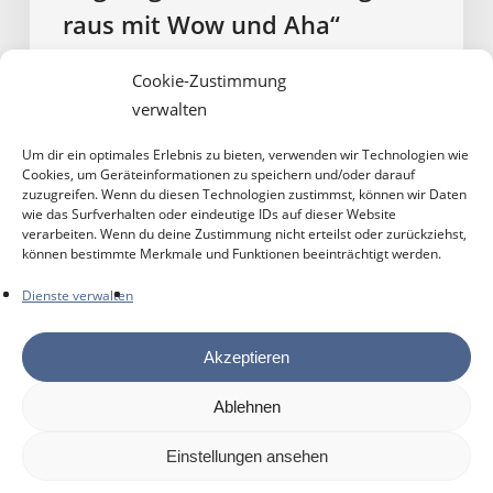
raus mit Wow und Aha“
Rund 8.000 Besucher erlebten Bayerns Wissens- und
Cookie-Zustimmung
Erlebnisfestival vom 28.6. – 30.6.2024 im Deutschen
verwalten
Museum Verkehrszentrum. Darunter auch die
Teilnehmerinnen und Teilnehmer des Wahlfachs „Wir
Um dir ein optimales Erlebnis zu bieten, verwenden wir Technologien wie
Cookies, um Geräteinformationen zu speichern und/oder darauf
Machen MINT“. Zwischen KI, Drohnen,…
zuzugreifen. Wenn du diesen Technologien zustimmst, können wir Daten
wie das Surfverhalten oder eindeutige IDs auf dieser Website
verarbeiten. Wenn du deine Zustimmung nicht erteilst oder zurückziehst,
3. Juli 2024
können bestimmte Merkmale und Funktionen beeinträchtigt werden.
Dienste verwalten
Akzeptieren
Ablehnen
© 2026 DOMINIK-BRUNNER-REALSCHULE
Einstellungen ansehen
|
Impressum
|
Datenschutzhinweise
|
Cookie-Richtlinie