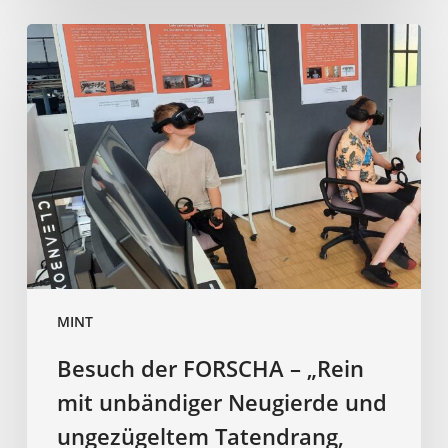
Besuch
der
FORSCHA
–
„Rein
mit
unbändiger
Neugierde
und
ungezügeltem
Tatendrang,
MINT
raus
mit
Besuch der FORSCHA – „Rein
Wow
mit unbändiger Neugierde und
und
Aha“
ungezügeltem Tatendrang,